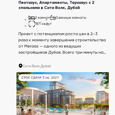
Пентхаус, Апартаменты, Таунхаус с 2
спальнями в Сити Волк, Дубай
2 комнат
3 ванные комнаты
1871 кв.фут
Проект с потенциалом роста цен в 2–3
раза к моменту завершения строительства
от Meraas — одного из ведущих
застройщиков Дубая. Всего три минуты на
авто до самого большого торгового
центра в мире Dubai Mall и небоскреба Burj
Сити Волк,
Дубай
Khalifa.
СРОК СДАЧИ 3 кв. 2027