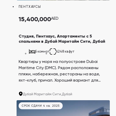
ПЕНТХАУСЫ
15,400,000
AED
Студия, Пентхаус, Апартаменты с 5
спальнями в Дубай Маритайм Сити, Дубай
5 комнат
6248 кв.фут
Квартиры у моря на полуострове Dubai
Maritime City (DMC). Рядом расположены
пляжи, набережная, рестораны на воде,
яхт-клуб, причал. Хороший вариант для
сдачи в аренду. На сегодняшний день
годовой доход от аренды аналогичной
Дубай Маритайм Сити,
Дубай
недвижимости в районе составляет от $24
502 до $57 177.
СРОК СДАЧИ 4 кв. 2025