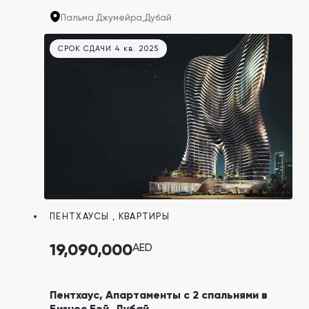
форме пальмы. Каждый апартамент
Пальма Джумейра,
Дубай
занимает целый этаж и находится под
управлением Dorchester Collection — сети
СРОК СДАЧИ 4 кв. 2025
люксовых отелей с проектами по всему
миру.
ПЕНТХАУСЫ
,
КВАРТИРЫ
19,090,000
AED
Пентхаус, Апартаменты с 2 спальнями в