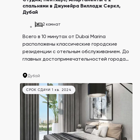
Студия, Пентхаус, Апартаменты с 2
спальнями в Джумейра Вилладж Серкл,
Дубай
2 комнат
Всего в 10 минутах от Dubai Marina
расположены классические городские
резиденции с отельным обслуживанием. До
главных достопримечательностей города
можно добраться буквально за 15 минут!
Расположение в центральном районе
Дубай
Дубая Jumeirah Village Circle (JVC), рядом с
бизнес-районами делает недвижимость
СРОК СДАЧИ 1 кв. 2024
здесь выгодным инвестиционным
вложением.