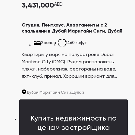
3,431,000
AED
Студия, Пентхаус, Апартаменты с 2
спальнями в Дубай Маритайм Сити, Дубай
2 комнат
1460 кв.фут
Квартиры у моря на полуострове Dubai
Maritime City (DMC). Рядом расположены
пляжи, набережная, рестораны на воде,
яхт-клуб, причал. Хороший вариант для
сдачи в аренду. На сегодняшний день
годовой доход от аренды аналогичной
Дубай Маритайм Сити,
Дубай
недвижимости в районе составляет от $24
502 до $57 177.
Купить недвижимость по
ценам застройщика