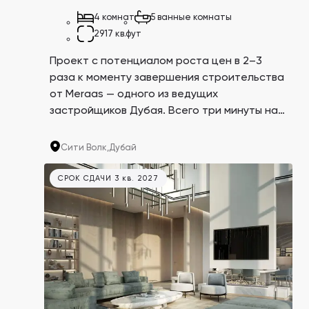
4 комнат
5 ванные комнаты
2917 кв.фут
Проект с потенциалом роста цен в 2–3
раза к моменту завершения строительства
от Meraas — одного из ведущих
застройщиков Дубая. Всего три минуты на
авто до самого большого торгового
центра в мире Dubai Mall и небоскреба Burj
Сити Волк,
Дубай
Khalifa.
СРОК СДАЧИ 3 кв. 2027