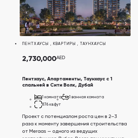
ПЕНТХАУСЫ
,
КВАРТИРЫ
,
ТАУНХАУСЫ
2,730,000
AED
Пентхаус, Апартаменты, Таунхаус с 1
спальней в Сити Волк, Дубай
1 комната
1 ванная комната
876 кв.фут
Проект с потенциалом роста цен в 2–3
раза к моменту завершения строительства
от Meraas — одного из ведущих