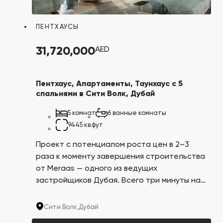
ПЕНТХАУСЫ
31,720,000
AED
Пентхаус, Апартаменты, Таунхаус с 5
спальнями в Сити Волк, Дубай
5 комнат
6 ванные комнаты
9445 кв.фут
Проект с потенциалом роста цен в 2–3
раза к моменту завершения строительства
от Meraas — одного из ведущих
застройщиков Дубая. Всего три минуты на
авто до самого большого торгового
центра в мире Dubai Mall и небоскреба Burj
Сити Волк,
Дубай
Khalifa.