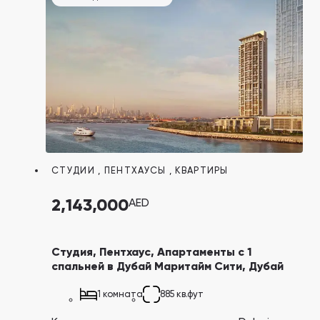
здесь выгодным инвестиционным
вложением.
СТУДИИ
,
ПЕНТХАУСЫ
,
КВАРТИРЫ
2,143,000
AED
Студия, Пентхаус, Апартаменты с 1
спальней в Дубай Маритайм Сити, Дубай
1 комната
885 кв.фут