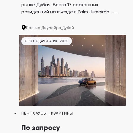
рынке Дубая. Всего 17 роскошных
резиденций на въезде в Palm Jumeirah —
легендарный остров на Ближнем Востоке в
форме пальмы. Каждый апартамент
Пальма Джумейра,
Дубай
занимает целый этаж и находится под
управлением Dorchester Collection — сети
СРОК СДАЧИ 4 кв. 2025
люксовых отелей с проектами по всему
миру.
ПЕНТХАУСЫ
,
КВАРТИРЫ
По запросу