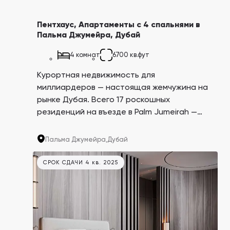
Пентхаус, Апартаменты с 4 спальнями в
Пальма Джумейра, Дубай
4 комнат
6700 кв.фут
Курортная недвижимость для
миллиардеров — настоящая жемчужина на
рынке Дубая. Всего 17 роскошных
резиденций на въезде в Palm Jumeirah —
легендарный остров на Ближнем Востоке в
форме пальмы. Каждый апартамент
Пальма Джумейра,
Дубай
занимает целый этаж и находится под
управлением Dorchester Collection — сети
СРОК СДАЧИ 4 кв. 2025
люксовых отелей с проектами по всему
миру.