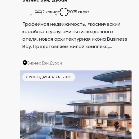
Бизнес Бэй, Дубай
2 комнат
2035 кв.фут
Трофейная недвижимость, «космический
корабль» с услугами пятизвёздочного
отеля, новая архитектурная икона Business
Bay. Представляем жилой комплекс,
созданный в соавторстве с люксовым
автопроизводителем Bugatti, машины
Бизнес Бэй,
Дубай
которого давно стали символом роскоши.
СРОК СДАЧИ 4 кв. 2025