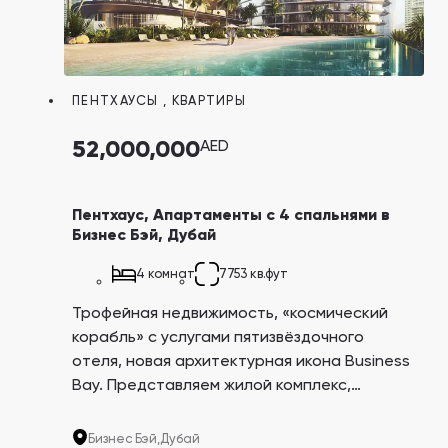
ПЕНТХАУСЫ
,
КВАРТИРЫ
52,000,000
AED
Пентхаус, Апартаменты с 4 спальнями в
Бизнес Бэй, Дубай
4 комнат
7753 кв.фут
Трофейная недвижимость, «космический
корабль» с услугами пятизвёздочного
отеля, новая архитектурная икона Business
Bay. Представляем жилой комплекс,
созданный в соавторстве с люксовым
автопроизводителем Bugatti, машины
Бизнес Бэй,
Дубай