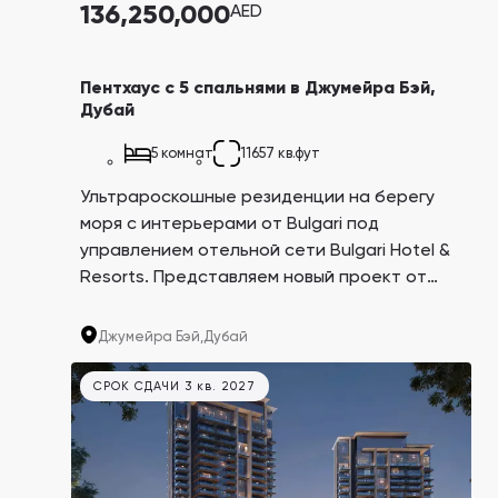
136,250,000
AED
Ellington Properties
Binghatti Developers
Арабиан Ранчес
Саут Бэй
Пентхаус с 5 спальнями в Джумейра Бэй,
Дубай
Застройщики 199
Районы 88
5 комнат
11657 кв.фут
ПОКАЗАТЬ ВСЕ
ПОКАЗАТЬ ВСЕ
Ультрароскошные резиденции на берегу
моря с интерьерами от Bulgari под
управлением отельной сети Bulgari Hotel &
Resorts. Представляем новый проект от
застройщика Meraas на острове Jumeirah
Aqua Properties
Bay в Дубае. Один из самых роскошных
Джумейра Бэй,
Дубай
курортов в мире Bulgari Resort расположен
в 1 минуте пути.
СРОК СДАЧИ 3 кв. 2027