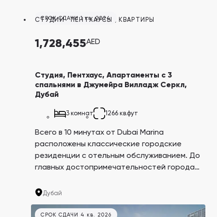
Дубая Jumeirah Village Circle (JVC), рядом с
бизнес-районами делает недвижимость
СРОК СДАЧИ 1 кв. 2024
СТУДИИ
,
ПЕНТХАУСЫ
,
КВАРТИРЫ
здесь выгодным инвестиционным
вложением.
1,728,455
AED
Студия, Пентхаус, Апартаменты с 3
спальнями в Джумейра Вилладж Серкл,
Дубай
3 комнат
1266 кв.фут
Всего в 10 минутах от Dubai Marina
расположены классические городские
резиденции с отельным обслуживанием. До
главных достопримечательностей города
можно добраться буквально за 15 минут!
Расположение в центральном районе
Дубай
Дубая Jumeirah Village Circle (JVC), рядом с
бизнес-районами делает недвижимость
СРОК СДАЧИ 4 кв. 2026