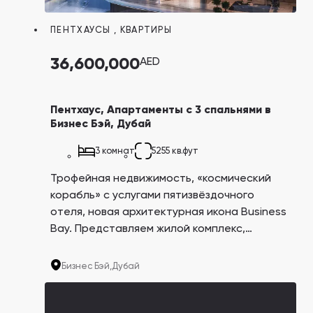
ПЕНТХАУСЫ
,
КВАРТИРЫ
36,600,000
AED
Пентхаус, Апартаменты с 3 спальнями в
Бизнес Бэй, Дубай
3 комнат
5255 кв.фут
Трофейная недвижимость, «космический
корабль» с услугами пятизвёздочного
отеля, новая архитектурная икона Business
Bay. Представляем жилой комплекс,
созданный в соавторстве с люксовым
автопроизводителем Bugatti, машины
Бизнес Бэй,
Дубай
которого давно стали символом роскоши.