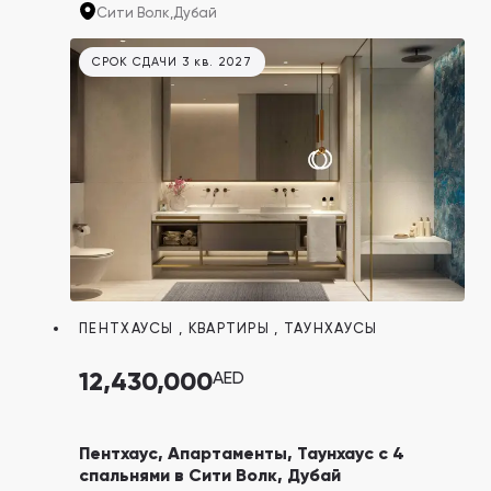
центра в мире Dubai Mall и небоскреба Burj
Сити Волк,
Дубай
Khalifa.
СРОК СДАЧИ 3 кв. 2027
ПЕНТХАУСЫ
,
КВАРТИРЫ
,
ТАУНХАУСЫ
12,430,000
AED
Пентхаус, Апартаменты, Таунхаус с 4
спальнями в Сити Волк, Дубай