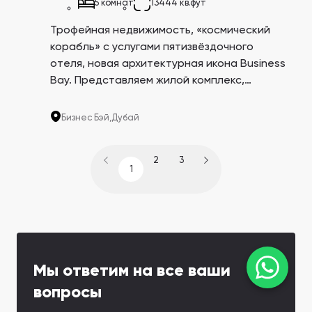
5 комнат
13444 кв.фут
Трофейная недвижимость, «космический
корабль» с услугами пятизвёздочного
отеля, новая архитектурная икона Business
Bay. Представляем жилой комплекс,
созданный в соавторстве с люксовым
автопроизводителем Bugatti, машины
Бизнес Бэй,
Дубай
которого давно стали символом роскоши.
2
3
PREV
NEXT
1
Мы ответим на все ваши
вопросы