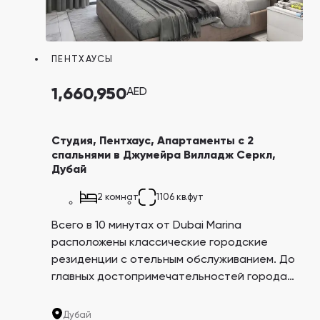
ПЕНТХАУСЫ
1,660,950
AED
Студия, Пентхаус, Апартаменты с 2
спальнями в Джумейра Вилладж Серкл,
Дубай
2 комнат
1106 кв.фут
Всего в 10 минутах от Dubai Marina
расположены классические городские
резиденции с отельным обслуживанием. До
главных достопримечательностей города
можно добраться буквально за 15 минут!
Расположение в центральном районе
Дубай