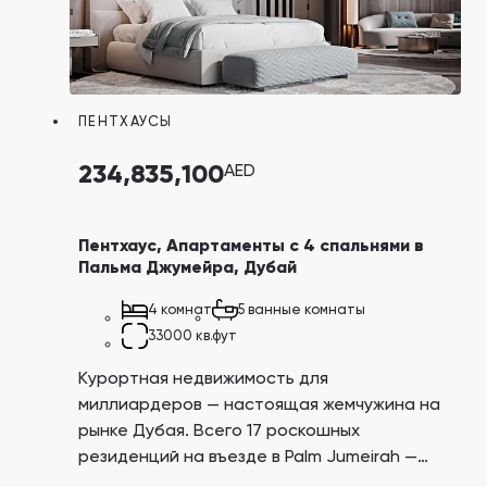
ПЕНТХАУСЫ
234,835,100
AED
Пентхаус, Апартаменты с 4 спальнями в
Пальма Джумейра, Дубай
4 комнат
5 ванные комнаты
33000 кв.фут
Курортная недвижимость для
миллиардеров — настоящая жемчужина на
рынке Дубая. Всего 17 роскошных
резиденций на въезде в Palm Jumeirah —
легендарный остров на Ближнем Востоке в