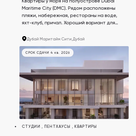
Квартиры у моря на полуострове Dubai
Maritime City (DMC). Рядом расположены
пляжи, набережная, рестораны на воде,
яхт-клуб, причал. Хороший вариант для
сдачи в аренду. На сегодняшний день
годовой доход от аренды аналогичной
Дубай Маритайм Сити,
Дубай
недвижимости в районе составляет от $24
502 до $57 177.
СРОК СДАЧИ 4 кв. 2026
СТУДИИ
,
ПЕНТХАУСЫ
,
КВАРТИРЫ