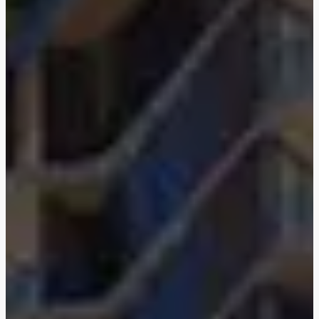
Ellington Properties
Binghatti Developers
Арабиан Ранчес
Саут Бэй
Застройщики 199
Районы 88
ПОКАЗАТЬ ВСЕ
ПОКАЗАТЬ ВСЕ
Aqua Properties