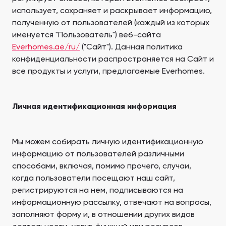
Ras Al Khor Road, Дубай
Maryam Island, Ша
использует, сохраняет и раскрывает информацию,
Студии
Студии
полученную от пользователей (каждый из которых
Damac Lagoons
Danah Bay
от 172,199 AED
от 259,469 AED
именуется "Пользователь") веб-сайта
DAMAC Lagoons, Дубай
Danah Bay, Рас-эль
Everhomes.ae/ru/
("Сайт"). Данная политика
Все Новостройки
Вся Недвижимость
Хайма
конфиденциальности распространяется на Сайт и
Jouri Hills
Al Jurf Gardens
от 723 AED
от 259,469 AED
все продукты и услуги, предлагаемые Everhomes.
Jouri Hills, Дубай
Al Jurf Gardens, Аб
Burj Binghatti Jacob & Co
SO/ Uptown Dubai
Residences
Residences
Личная идентификационная информация
Даунтаун Дубай
Imkan Properties
Джумейра Вилладж
Nshama Properties
Триангл
Burj Binghatti , Дубай
SO/ Uptown Dubai
Reeman Living
Marina Star
Residences, Дубай
Мы можем собирать личную идентификационную
Reeman Living, Дубай
Marina Star, Дубай
информацию от пользователей различными
Damac Lagoons
Danah Bay
способами, включая, помимо прочего, случаи,
когда пользователи посещают наш сайт,
DAMAC Lagoons, Дубай
Danah Bay, Рас-эль
регистрируются на нем, подписываются на
Хайма
информационную рассылку, отвечают на вопросы,
заполняют форму и, в отношении других видов