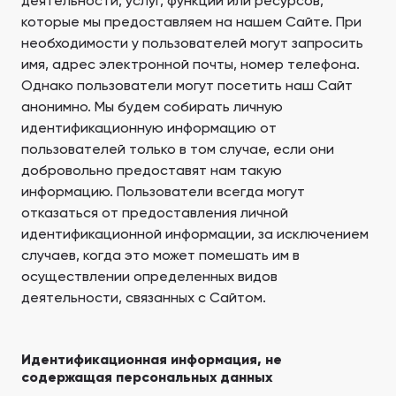
деятельности, услуг, функций или ресурсов,
которые мы предоставляем на нашем Сайте. При
Ellington Properties
Binghatti Developers
необходимости у пользователей могут запросить
Арабиан Ранчес
Саут Бэй
имя, адрес электронной почты, номер телефона.
Однако пользователи могут посетить наш Сайт
Застройщики 199
анонимно. Мы будем собирать личную
Районы 88
ПОКАЗАТЬ ВСЕ
идентификационную информацию от
ПОКАЗАТЬ ВСЕ
пользователей только в том случае, если они
добровольно предоставят нам такую
информацию. Пользователи всегда могут
отказаться от предоставления личной
идентификационной информации, за исключением
случаев, когда это может помешать им в
Aqua Properties
осуществлении определенных видов
деятельности, связанных с Сайтом.
Идентификационная информация, не
содержащая персональных данных