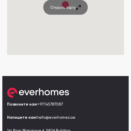
Открыть карту
Позвоните нам:
+97145787087
Напишите нам:
hello@everhomes.ae
1st floor, Mangrove 6, SA06 Building