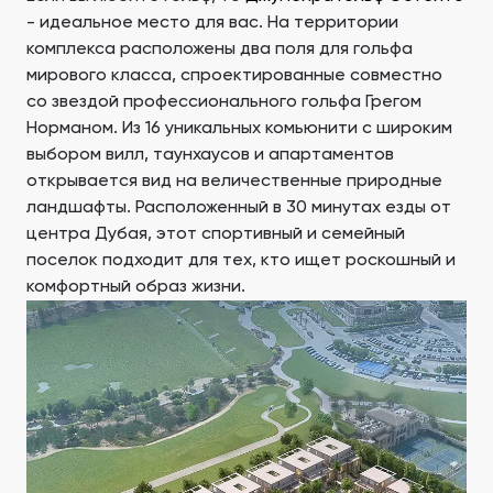
- идеальное место для вас. На территории
Ras Al Khor Road, Дубай
Maryam Island, Ша
Студии
Студии
комплекса расположены два поля для гольфа
Damac Lagoons
Danah Bay
от 172,199 AED
от 259,469 AED
мирового класса, спроектированные совместно
DAMAC Lagoons, Дубай
Danah Bay, Рас-эль
со звездой профессионального гольфа Грегом
Все Новостройки
Вся Недвижимость
Хайма
Норманом. Из 16 уникальных комьюнити с широким
Jouri Hills
Al Jurf Gardens
от 723 AED
от 259,469 AED
выбором вилл, таунхаусов и апартаментов
Jouri Hills, Дубай
Al Jurf Gardens, Аб
открывается вид на величественные природные
Burj Binghatti Jacob & Co
SO/ Uptown Dubai
ландшафты. Расположенный в 30 минутах езды от
Residences
Residences
центра Дубая, этот спортивный и семейный
Даунтаун Дубай
Imkan Properties
Джумейра Вилладж
Nshama Properties
поселок подходит для тех, кто ищет роскошный и
Триангл
Burj Binghatti , Дубай
SO/ Uptown Dubai
Reeman Living
Marina Star
комфортный образ жизни.
Residences, Дубай
Reeman Living, Дубай
Marina Star, Дубай
Damac Lagoons
Danah Bay
DAMAC Lagoons, Дубай
Danah Bay, Рас-эль
Хайма