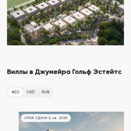
Ellington Properties
Binghatti Developers
Арабиан Ранчес
Саут Бэй
Застройщики 199
Районы 88
ПОКАЗАТЬ ВСЕ
ПОКАЗАТЬ ВСЕ
Виллы в Джумейра Гольф Эстейтс
Aqua Properties
AED
USD
RUB
СРОК СДАЧИ 4 кв. 2028