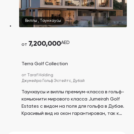
Виллы
,
Таунхаусы
7,200,000
AED
от
Terra Golf Collection
от
Taraf Holding
Джумейра Гольф Эстейтс,
Дубай
Таунхаусы и виллы премиум-класса в гольф-
комьюнити мирового класса Jumeirah Golf
Estates с видом на поля для гольфа в Дубае.
Красивый вид из окон гарантирован, так как
перед домами больше не будет застройки.
Готовая инфраструктура со школами,