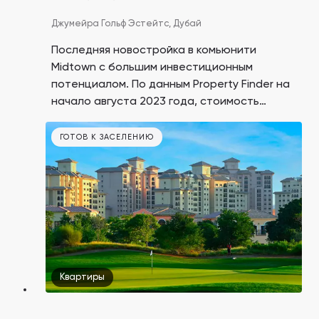
Джумейра Гольф Эстейтс,
Дубай
Последняя новостройка в комьюнити
Midtown с большим инвестиционным
потенциалом. По данным Property Finder на
начало августа 2023 года, стоимость
годовой аренды аналогичных по площади
студий и квартир в районе составляет от
ГОТОВ К ЗАСЕЛЕНИЮ
$9 256 до 23 141.
Квартиры