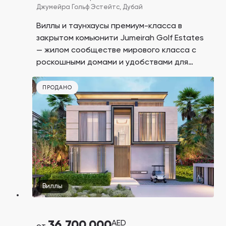
Джумейра Гольф Эстейтс,
Дубай
Виллы и таунхаусы премиум-класса в
закрытом комьюнити Jumeirah Golf Estates
— жилом сообществе мирового класса с
роскошными домами и удобствами для
отдыха среди двух всемирно известных
полей для гольфа «Земля» и «Огонь». Это
ПРОДАНО
последний шанс купить недвижимость в
этом проекте, так как комьюнити больше
застраиваться не будет!
Виллы
36,700,000
AED