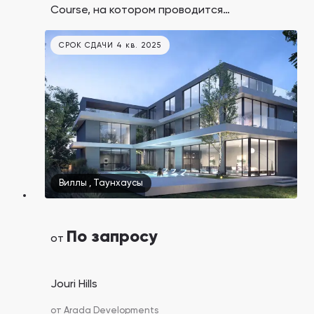
Course, на котором проводится
престижные соревнования по гольфу
мирового уровня DP World Tour
СРОК СДАЧИ 4 кв. 2025
Championship, в районе Jumeirah Golf
Estates.
Виллы
,
Таунхаусы
По запросу
от
Jouri Hills
от
Arada Developments