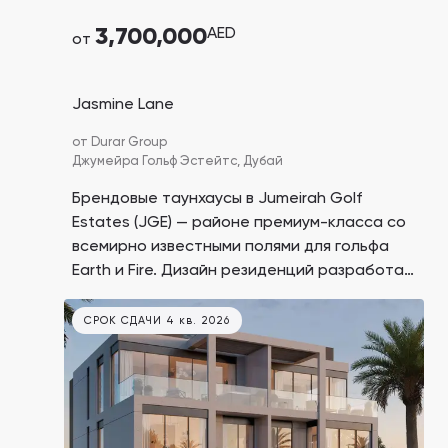
3,700,000
AED
от
Jasmine Lane
от
Durar Group
Джумейра Гольф Эстейтс,
Дубай
Брендовые таунхаусы в Jumeirah Golf
Estates (JGE) — районе премиум-класса со
всемирно известными полями для гольфа
Earth и Fire. Дизайн резиденций разработал
дом мод Elie Saab. Благодаря
исключительности проекта, доход от
СРОК СДАЧИ 4 кв. 2026
перепродажи может составить 20–25%,
рентабельность инвестиций в таунхаус —
7,9%.