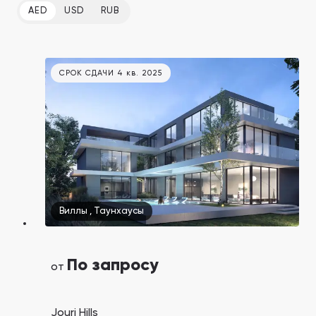
AED
USD
RUB
СРОК СДАЧИ 4 кв. 2025
Виллы
,
Таунхаусы
По запросу
от
Jouri Hills