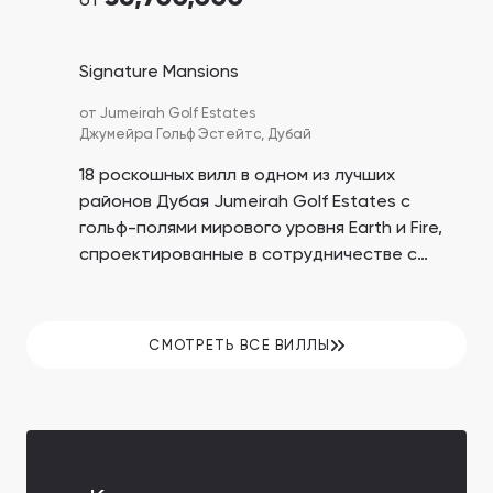
от
Signature Mansions
от
Jumeirah Golf Estates
Джумейра Гольф Эстейтс,
Дубай
18 роскошных вилл в одном из лучших
районов Дубая Jumeirah Golf Estates с
гольф-полями мирового уровня Earth и Fire,
спроектированные в сотрудничестве с
чемпионом по гольфу Грегом Норманом. Вы
получаете гектары зеленых зон, развитую
инфраструктуру и отличную транспортную
СМОТРЕТЬ ВСЕ ВИЛЛЫ
доступность.