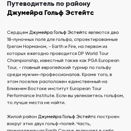
Путеводитель по району
Джумейра Гольф Эстейтс
Сердцем
Джумейра Гольф Эстейтс
являются два
18-луночных поля для гольфа, спроектированные
Грегом Норманом, - Earth и Fire, на первом из
которых ежегодно проводится DP World Tour
Championship, известный также как PGA European
Tour, - главный европейский турнир по гольфу
среди мужчин-профессионалов. Кроме того, в
этом поселке расположен единственный на
Ближнем Востоке институт European Tour
Performance Institute. Если вы увлекаетесь гольфом,
то лучше места не найти.
Жилой район
Джумейра Гольф Эстейтс
построен
вокруг этих двух гольф-полей. Часть,
принадлежащая Earth Course, включает в себя