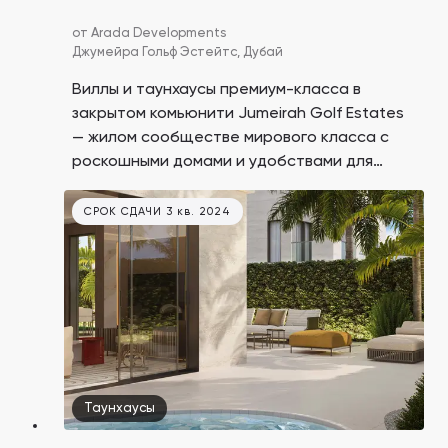
от
Arada Developments
Джумейра Гольф Эстейтс,
Дубай
Виллы и таунхаусы премиум-класса в
закрытом комьюнити Jumeirah Golf Estates
— жилом сообществе мирового класса с
роскошными домами и удобствами для
отдыха среди двух всемирно известных
полей для гольфа «Земля» и «Огонь». Это
СРОК СДАЧИ 3 кв. 2024
последний шанс купить недвижимость в
этом проекте, так как комьюнити больше
застраиваться не будет!
Таунхаусы