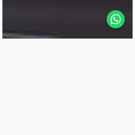
La Clé — Расположение
La Clé расположен в районе Al Furjan West — одном
из активно развивающихся жилых кластеров
Дубая, известном своей отличной транспортной
доступностью и семейной атмосферой. Проект
удобно расположен рядом с ключевыми
магистралями, что делает его отличным выбором
для повседневной жизни.
10 минут
Ibn Battuta Mall