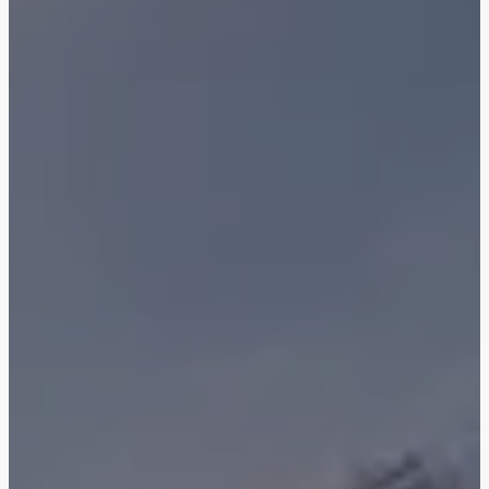
Ellington Properties
Binghatti Developers
Арабиан Ранчес
Саут Бэй
Застройщики 199
Районы 88
ПОКАЗАТЬ ВСЕ
ПОКАЗАТЬ ВСЕ
Aqua Properties