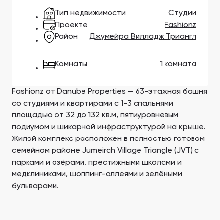
Тип недвижимости
Студии
Ellington Properties
Binghatti Developers
Проекте
Fashionz
Арабиан Ранчес
Саут Бэй
Район
Джумейра Вилладж Триангл
Застройщики 199
Районы 88
Комнаты
1 комната
ПОКАЗАТЬ ВСЕ
ПОКАЗАТЬ ВСЕ
Fashionz от Danube Properties — 63-этажная башня
со студиями и квартирами с 1-3 спальнями
площадью от 32 до 132 кв.м, пятиуровневым
подиумом и шикарной инфраструктурой на крыше.
Жилой комплекс расположен в полностью готовом
Aqua Properties
семейном районе Jumeirah Village Triangle (JVT) с
парками и озёрами, престижными школами и
медклиниками, шоппинг-аллеями и зелёными
бульварами.