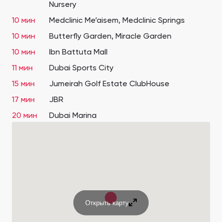
Nursery
10 мин
Medclinic Me’aisem, Medclinic Springs
10 мин
Butterfly Garden, Miracle Garden
10 мин
Ibn Battuta Mall
11 мин
Dubai Sports City
15 мин
Jumeirah Golf Estate ClubHouse
17 мин
JBR
20 мин
Dubai Marina
Открыть карту